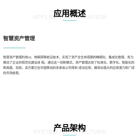
应用概述
APPLICATION OVERVIEW
智慧资产管理
智慧资产管理利用AI、物联网等前沿技术，实现了资产全生命周期的精细化、集成化管理，有力
推动了企业的规范化建设进 程。通过这一创新模式，资产管理达到了标准化、数字化、智能化的
新高度。目前，该方案已在中国移动的多家省公司得到 成功应用，展现出强大的应用潜力和广阔
的市场前景。
产品架构
SYSTEM ARCHITECTURE