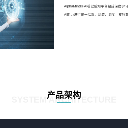
AlphaMind® AI视觉感知平台包括
AI能力进行统一汇聚、封装、调度，支持
产品架构
SYSTEM ARCHITECTURE